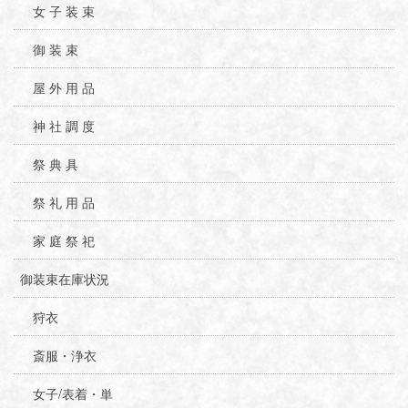
女 子 装 束
御 装 束
屋 外 用 品
神 社 調 度
祭 典 具
祭 礼 用 品
家 庭 祭 祀
御装束在庫状況
狩衣
斎服・浄衣
女子/表着・単