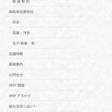
家 庭 祭 祀
御装束在庫状況
狩衣
斎服・浄衣
女子/表着・単
店舗情報
新着案内
お問合せ
ｶﾀﾛｸﾞ郵送
ｶﾀﾛｸﾞﾀﾞｳﾝﾛｰﾄﾞ
処分見切り品ｺｰﾅｰ