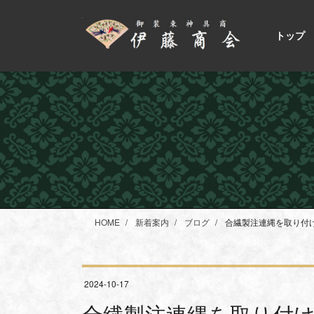
コ
ナ
ン
ビ
トップ
テ
ゲ
ン
ー
ツ
シ
に
ョ
移
ン
動
に
移
動
HOME
新着案内
ブログ
合繊製注連縄を取り付
2024-10-17