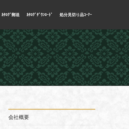
ｶﾀﾛｸﾞ郵送
ｶﾀﾛｸﾞﾀﾞｳﾝﾛｰﾄﾞ
処分見切り品ｺｰﾅｰ
会社概要