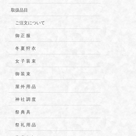
取扱品目
ご注文について
御 正 服
冬 夏 狩 衣
女 子 装 束
御 装 束
屋 外 用 品
神 社 調 度
祭 典 具
祭 礼 用 品