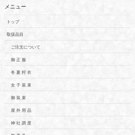
メニュー
トップ
取扱品目
ご注文について
御 正 服
冬 夏 狩 衣
女 子 装 束
御 装 束
屋 外 用 品
神 社 調 度