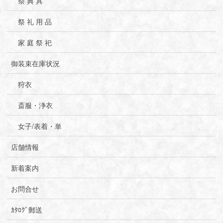
祭 典 具
祭 礼 用 品
家 庭 祭 祀
御装束在庫状況
狩衣
斎服・浄衣
女子/表着・単
店舗情報
新着案内
お問合せ
ｶﾀﾛｸﾞ郵送